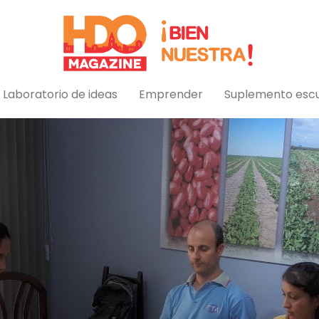
89999
·
3534770757
·
redaccion@h
Laboratorio de ideas
Emprender
Suplemento esc