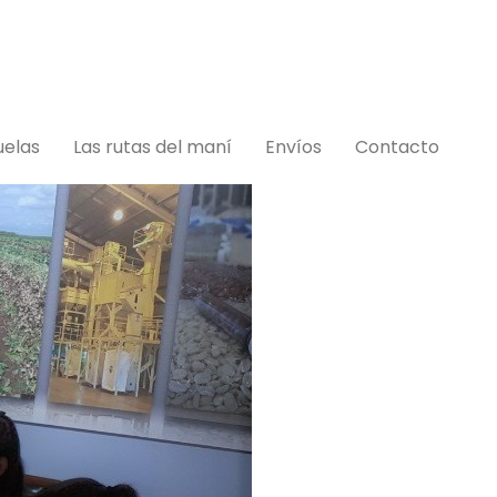
do.com.ar
uelas
Las rutas del maní
Envíos
Contacto