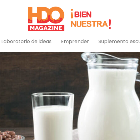
89999
·
3534770757
·
redaccion@h
Laboratorio de ideas
Emprender
Suplemento esc