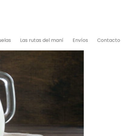
do.com.ar
uelas
Las rutas del maní
Envíos
Contacto